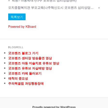
«
학원? 아동학대?(나주 굿프렌즈 심리상담센터)
오치종합복지관 부모교육(나주혁신도시 굿프렌즈 심리상담센터)
»
목록보기
Powered by KBoard
BLOGROLL
굿프렌즈 블로그 가기
굿프렌즈 센터장 방송출연 영상
굿프렌즈 아동 미술치료 유튜브 영상
굿프렌즈 유튜브 자살예방 영상
굿프렌즈 카페 둘러보기
애착의 중요성
주의력결핍 과잉행동장애
Proudly powered by WordPress