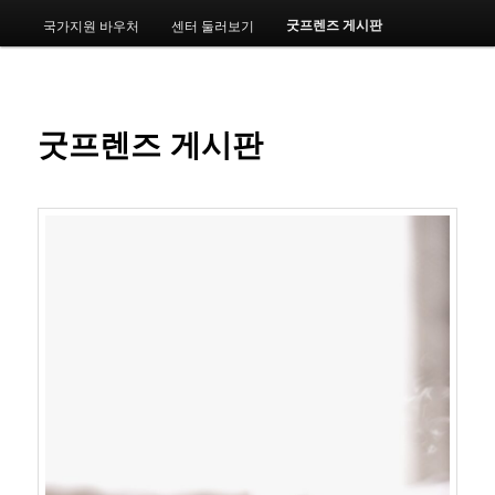
메
굿프렌즈 게시판
국가지원 바우처
센터 둘러보기
번
뉴
째
컨
굿프렌즈 게시판
텐
츠
로
뛰
어
넘
기