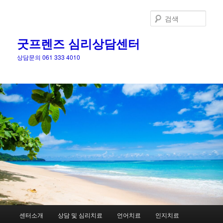
검
색
굿프렌즈 심리상담센터
상담문의 061 333 4010
메
센터소개
상담 및 심리치료
언어치료
인지치료
첫
인