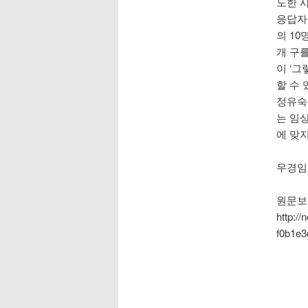
도한 
응답자 
의 10
개 구를
이 ‘
할 수 
정유숙
는 임상
에 맞
우경임 
원문보
http:/
f0b1e3