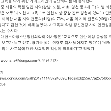
사교육을 막기 위한 가이드라인이 필요하다’는 데 동의했다.
중 서울의 학원 밀집 지역(강남, 노원, 서초, 양천 등 4개 구)의 병·의
명은 모두 ‘과도한 사교육으로 인한 이상 증상 진료 경험이 있다’고 답했
 제외한 서울 지역 전문의(41명)의 73%, 서울 외 지역 전문의(49명) 
그렇다’고 답한 것에 비해 높았다. 사교육과 학생 정신건강 사이 연관성
있는 수치다.
 대한소아청소년정신의학회 이사장은 “교육으로 인한 이상 증상을 
 보고가 늘고 있고, 병원을 찾는 연령도 점차 낮아지고 있다”며 “발달
지 않는 사교육에 대한 사회적인 각성이 필요하다”고 말했다.
woohaha@donga.com·임우선 기자
기:
/news.donga.com/3/all/20171114/87246598/1#csidxb255e77a2575f65b
d5e