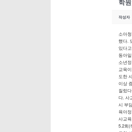
학원
작성자
소아청
했다.
있다고
동아일
소년정
교육이
도한 
이상 증
질렀다.
다. 
시 부
육아정
사교육이
5.2회