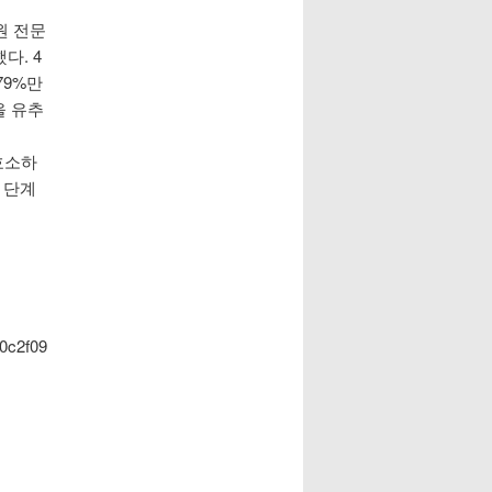
원 전문
다. 4
79%만
을 유추
호소하
 단계
0c2f09