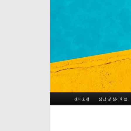
메
센터소개
상담 및 심리치료
첫
인
메
번
뉴
째