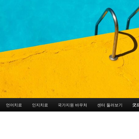
언어치료
인지치료
국가지원 바우처
센터 둘러보기
굿