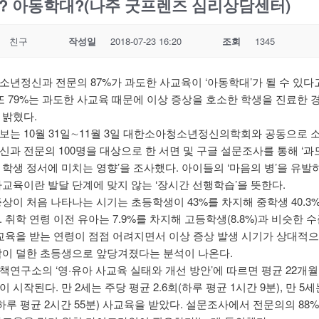
? 아동학대?(나주 굿프렌즈 심리상담센터)
친구
작성일
2018-07-23 16:20
조회
1345
소년정신과 전문의 87%가 과도한 사교육이 ‘아동학대’가 될 수 있다
 또 79%는 과도한 사교육 때문에 이상 증상을 호소한 학생을 진료한 
 밝혔다.
보는 10월 31일∼11월 3일 대한소아청소년정신의학회와 공동으로 
신과 전문의 100명을 대상으로 한 서면 및 구글 설문조사를 통해 ‘과
 학생 정서에 미치는 영향’을 조사했다. 아이들의 ‘마음의 병’을 유발
사교육이란 발달 단계에 맞지 않는 ‘장시간 선행학습’을 뜻한다.
상이 처음 나타나는 시기는 초등학생이 43%를 차지해 중학생 40.3
 취학 연령 이전 유아는 7.9%를 차지해 고등학생(8.8%)과 비슷한 
사교육을 받는 연령이 점점 어려지면서 이상 증상 발생 시기가 상대적으
담이 덜한 초등생으로 앞당겨졌다는 분석이 나온다.
책연구소의 ‘영·유아 사교육 실태와 개선 방안’에 따르면 평균 22개
 시작된다. 만 2세는 주당 평균 2.6회(하루 평균 1시간 9분), 만 5
(하루 평균 2시간 55분) 사교육을 받았다. 설문조사에서 전문의의 88%