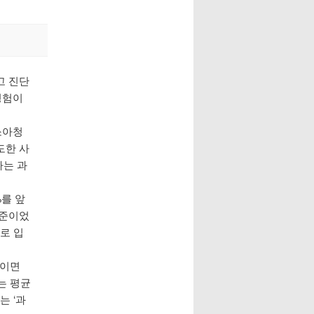
고 진단
경험이
소아청
도한 사
하는 과
%를 앞
수준이었
로 입
월이면
세는 평균
는 ‘과