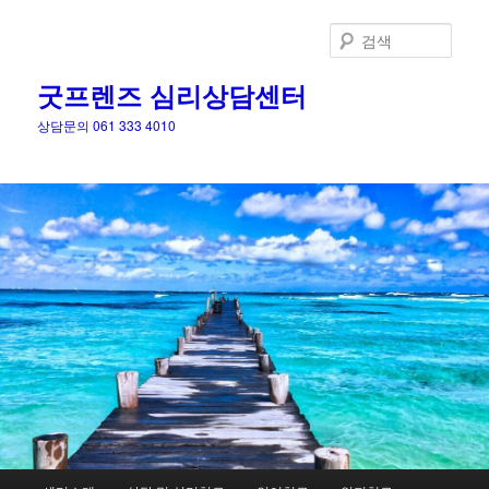
검
색
굿프렌즈 심리상담센터
상담문의 061 333 4010
메