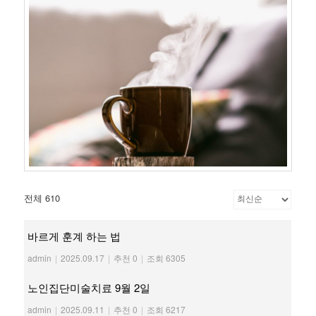
전체 610
바르게 훈계 하는 법
admin
|
2025.09.17
|
추천 0
|
조회 6305
노인집단미술치료 9월 2일
admin
|
2025.09.11
|
추천 0
|
조회 6217