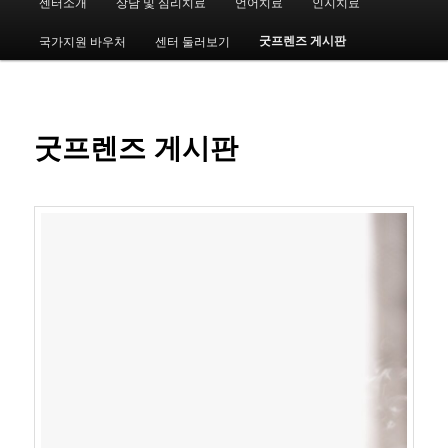
센터소개
상담 및 심리치료
언어치료
인지치료
첫
인
메
굿프렌즈 게시판
국가지원 바우처
센터 둘러보기
번
뉴
째
컨
굿프렌즈 게시판
텐
츠
로
뛰
어
넘
기