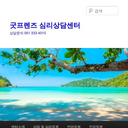
검
색
굿프렌즈 심리상담센터
상담문의 061 333 4010
메
센터소개
상담 및 심리치료
언어치료
인지치료
첫