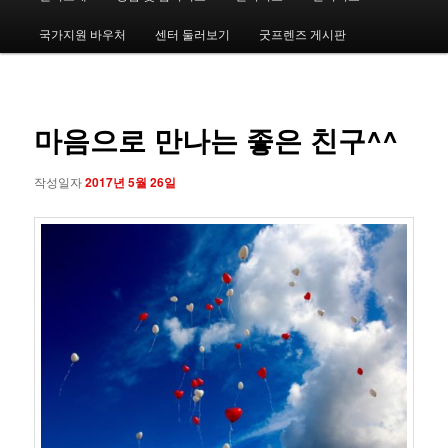
인
메
국가지원 바우처
센터 둘러보기
굿프렌즈 게시판
번
뉴
째
글
네
컨
마음으로 만나는 좋은 친구^^
비
게
텐
이
작성일자
2017년 5월 26일
션
츠
로
뛰
어
넘
기