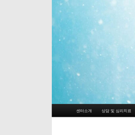
메
센터소개
상담 및 심리치료
첫
인
메
번
뉴