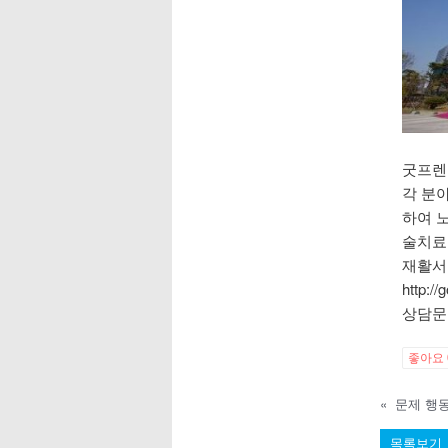
굿프렌
각 분
하여 노
술치료
재활서
http:/
상담문의 
좋아요
«
문제 행
목록보기