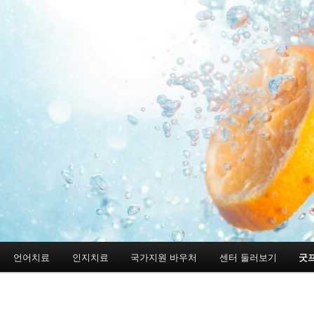
언어치료
인지치료
국가지원 바우처
센터 둘러보기
굿