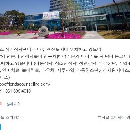
즈 심리상담센터는 나주 혁신도시에 위치하고 있으며
야의 전문가 선생님들이 친구처럼 여러분의 이야기를 귀 담아 듣고서 
력하고 있습니다.(아동상담, 청소년상담, 성인상담, 부부상담, 기업 ea
, 언어치료, 놀이치료, 바우처, 지투사업, 아동청소년심리지원서비스,
비스)
/goodfriendscounseling.com/
061 333 4010
0
싫어요
0
동을 소거하기
복직을 고민하는 