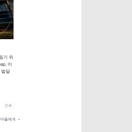
돕기 위
p, 미
 발달
인쇄
엄마들에게
»