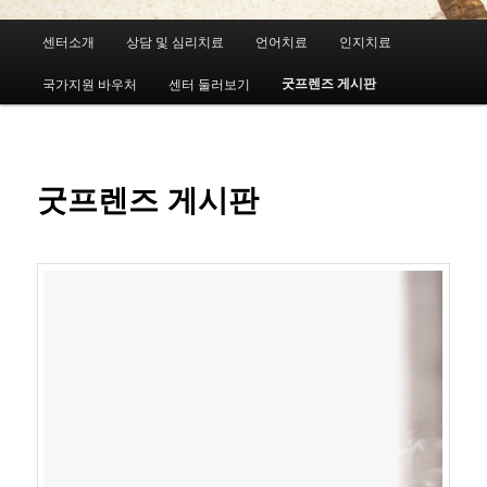
메
센터소개
상담 및 심리치료
언어치료
인지치료
첫
인
메
굿프렌즈 게시판
국가지원 바우처
센터 둘러보기
번
뉴
째
컨
굿프렌즈 게시판
텐
츠
로
뛰
어
넘