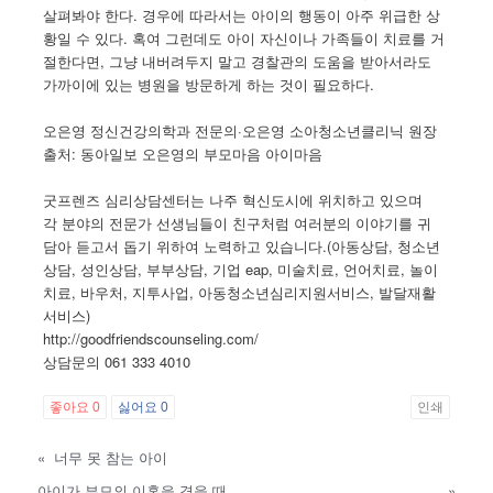
살펴봐야 한다. 경우에 따라서는 아이의 행동이 아주 위급한 상
황일 수 있다. 혹여 그런데도 아이 자신이나 가족들이 치료를 거
절한다면, 그냥 내버려두지 말고 경찰관의 도움을 받아서라도
가까이에 있는 병원을 방문하게 하는 것이 필요하다.
오은영 정신건강의학과 전문의·오은영 소아청소년클리닉 원장
출처: 동아일보 오은영의 부모마음 아이마음
굿프렌즈 심리상담센터는 나주 혁신도시에 위치하고 있으며
각 분야의 전문가 선생님들이 친구처럼 여러분의 이야기를 귀
담아 듣고서 돕기 위하여 노력하고 있습니다.(아동상담, 청소년
상담, 성인상담, 부부상담, 기업 eap, 미술치료, 언어치료, 놀이
치료, 바우처, 지투사업, 아동청소년심리지원서비스, 발달재활
서비스)
http://goodfriendscounseling.com/
상담문의 061 333 4010
좋아요
0
싫어요
0
인쇄
«
너무 못 참는 아이
아이가 부모의 이혼을 겪을 때
»