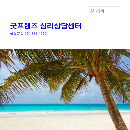
검
색
굿프렌즈 심리상담센터
상담문의 061 333 4010