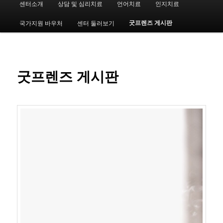
센터소개
상담 및 심리치료
언어치료
인지치료
첫
인
메
굿프렌즈 게시판
국가지원 바우처
센터 둘러보기
번
뉴
째
컨
굿프렌즈 게시판
텐
츠
로
뛰
어
넘
기