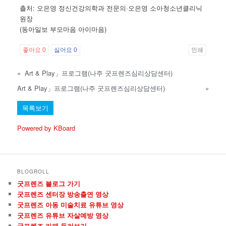
츨처: 오은영 정신건강의학과 전문의·오은영 소아청소년클리닉
원장
(동아일보 부모마음 아이마음)
좋아요
0
싫어요
0
인쇄
«
Art & Play」프로그램(나주 굿프렌즈심리상담센터)
Art & Play」프로그램(나주 굿프렌즈심리상담센터)
»
목록보기
Powered by KBoard
BLOGROLL
굿프렌즈 블로그 가기
굿프렌즈 센터장 방송출연 영상
굿프렌즈 아동 미술치료 유튜브 영상
굿프렌즈 유튜브 자살예방 영상
굿프렌즈 카페 둘러보기