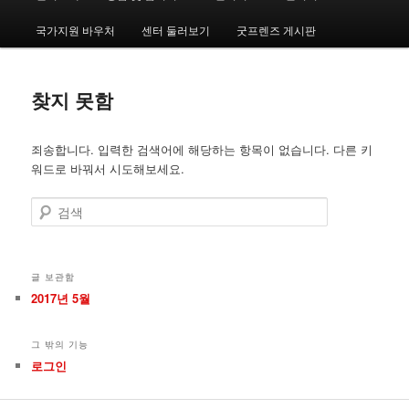
인
메
국가지원 바우처
센터 둘러보기
굿프렌즈 게시판
번
번
뉴
째
째
찾지 못함
컨
컨
죄송합니다. 입력한 검색어에 해당하는 항목이 없습니다. 다른 키
텐
텐
워드로 바꿔서 시도해보세요.
츠
츠
검
색
로
로
뛰
뛰
글 보관함
2017년 5월
어
어
그 밖의 기능
넘
넘
로그인
기
기