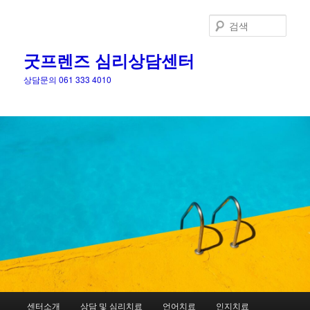
검
색
굿프렌즈 심리상담센터
상담문의 061 333 4010
메
센터소개
상담 및 심리치료
언어치료
인지치료
첫
두