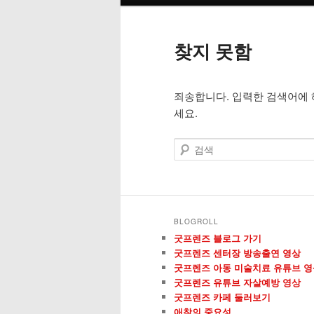
인
메
번
번
뉴
찾지 못함
째
째
죄송합니다. 입력한 검색어에 
컨
컨
세요.
텐
텐
검
색
츠
츠
로
로
BLOGROLL
뛰
뛰
굿프렌즈 블로그 가기
굿프렌즈 센터장 방송출연 영상
어
어
굿프렌즈 아동 미술치료 유튜브 영
굿프렌즈 유튜브 자살예방 영상
굿프렌즈 카페 둘러보기
넘
넘
애착의 중요성