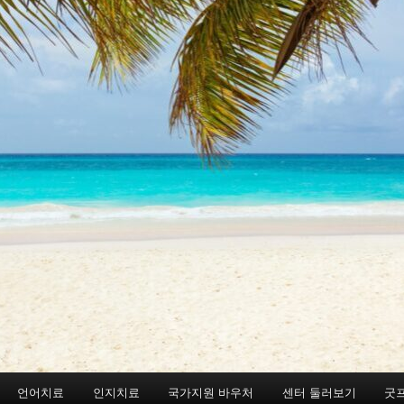
언어치료
인지치료
국가지원 바우처
센터 둘러보기
굿