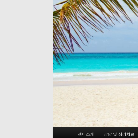
메
센터소개
상담 및 심리치료
첫
두