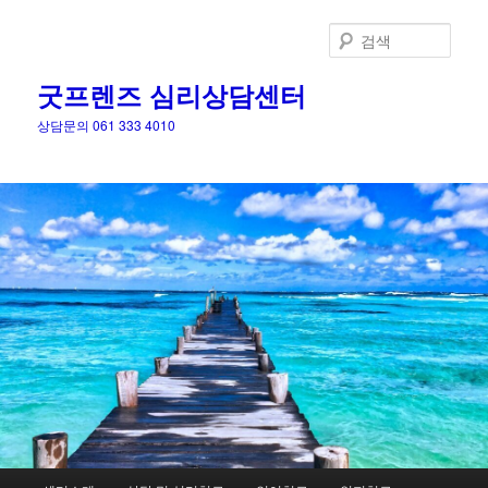
검
색
굿프렌즈 심리상담센터
상담문의 061 333 4010
메