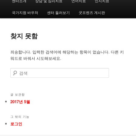
센터소개
상담 및 심리치료
언어치료
인지치료
첫
두
인
메
국가지원 바우처
센터 둘러보기
굿프렌즈 게시판
번
번
뉴
째
째
찾지 못함
컨
컨
죄송합니다. 입력한 검색어에 해당하는 항목이 없습니다. 다른 키
텐
텐
워드로 바꿔서 시도해보세요.
츠
츠
검
색
로
로
뛰
뛰
글 보관함
2017년 5월
어
어
그 밖의 기능
넘
넘
로그인
기
기