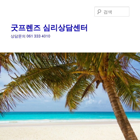
검
색
굿프렌즈 심리상담센터
상담문의 061 333 4010