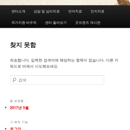
메
센터소개
상담 및 심리치료
언어치료
인지치료
첫
두
인
메
국가지원 바우처
센터 둘러보기
굿프렌즈 게시판
번
번
뉴
째
째
찾지 못함
컨
컨
죄송합니다. 입력한 검색어에 해당하는 항목이 없습니다. 다른 키
텐
텐
워드로 바꿔서 시도해보세요.
츠
츠
검
색
로
로
뛰
뛰
글 보관함
2017년 5월
어
어
그 밖의 기능
넘
넘
로그인