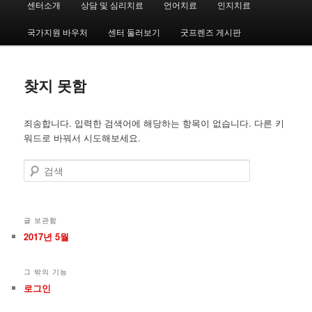
센터소개
상담 및 심리치료
언어치료
인지치료
첫
두
인
메
국가지원 바우처
센터 둘러보기
굿프렌즈 게시판
번
번
뉴
째
째
찾지 못함
컨
컨
죄송합니다. 입력한 검색어에 해당하는 항목이 없습니다. 다른 키
텐
텐
워드로 바꿔서 시도해보세요.
츠
츠
검
색
로
로
뛰
뛰
글 보관함
2017년 5월
어
어
그 밖의 기능
넘
넘
로그인
기
기