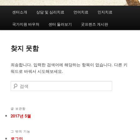
메
센터소개
상담 및 심리치료
언어치료
인지치료
첫
두
인
메
국가지원 바우처
센터 둘러보기
굿프렌즈 게시판
번
번
뉴
째
째
찾지 못함
컨
컨
죄송합니다. 입력한 검색어에 해당하는 항목이 없습니다. 다른 키
텐
텐
워드로 바꿔서 시도해보세요.
츠
츠
검
색
로
로
뛰
뛰
글 보관함
2017년 5월
어
어
그 밖의 기능
넘
넘
로그인