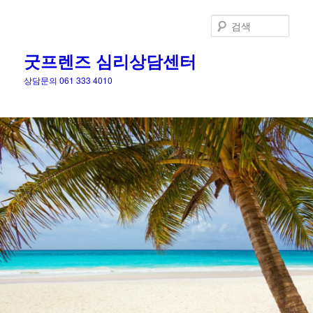
검
색
굿프렌즈 심리상담센터
상담문의 061 333 4010