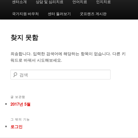
센터소개
상담 및 심리치료
언어치료
인지치료
첫
두
인
메
국가지원 바우처
센터 둘러보기
굿프렌즈 게시판
번
번
뉴
째
째
찾지 못함
컨
컨
죄송합니다. 입력한 검색어에 해당하는 항목이 없습니다. 다른 키
텐
텐
워드로 바꿔서 시도해보세요.
츠
츠
검
색
로
로
뛰
뛰
글 보관함
2017년 5월
어
어
그 밖의 기능
넘
넘
로그인
기
기