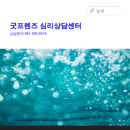
검
색
굿프렌즈 심리상담센터
상담문의 061 333 4010
메