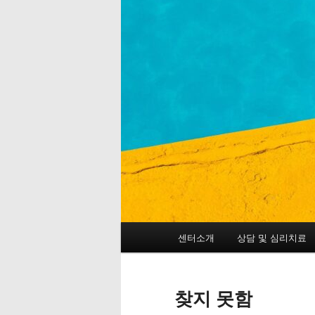
메
센터소개
상담 및 심리치료
첫
두
인
메
번
번
뉴
찾지 못함
째
째