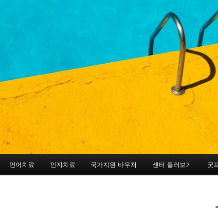
언어치료
인지치료
국가지원 바우처
센터 둘러보기
굿