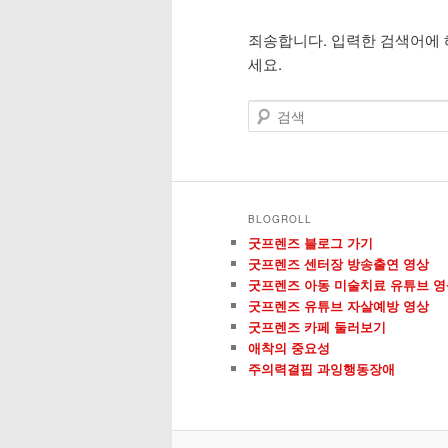
죄송합니다. 입력한 검색어에 
컨
컨
세요.
텐
텐
검
색
츠
츠
로
로
BLOGROLL
뛰
뛰
굿프렌즈 블로그 가기
굿프렌즈 센터장 방송출연 영상
어
어
굿프렌즈 아동 미술치료 유튜브 영
굿프렌즈 유튜브 자살예방 영상
굿프렌즈 카페 둘러보기
넘
넘
애착의 중요성
주의력결핍 과잉행동장애
기
기