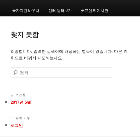
인
메
국가지원 바우처
센터 둘러보기
굿프렌즈 게시판
번
번
뉴
째
째
찾지 못함
컨
컨
죄송합니다. 입력한 검색어에 해당하는 항목이 없습니다. 다른 키
텐
텐
워드로 바꿔서 시도해보세요.
츠
츠
검
색
로
로
뛰
뛰
글 보관함
2017년 5월
어
어
그 밖의 기능
넘
넘
로그인
기
기