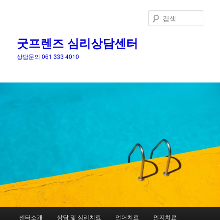
검
색
굿프렌즈 심리상담센터
상담문의 061 333 4010
메
센터소개
상담 및 심리치료
언어치료
인지치료
첫
두