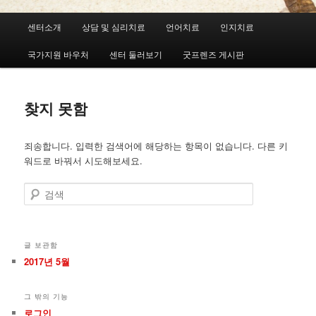
메
센터소개
상담 및 심리치료
언어치료
인지치료
첫
두
인
메
국가지원 바우처
센터 둘러보기
굿프렌즈 게시판
번
번
뉴
째
째
찾지 못함
컨
컨
죄송합니다. 입력한 검색어에 해당하는 항목이 없습니다. 다른 키
텐
텐
워드로 바꿔서 시도해보세요.
츠
츠
검
색
로
로
뛰
뛰
글 보관함
2017년 5월
어
어
그 밖의 기능
넘
넘
로그인