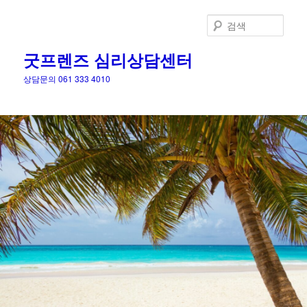
검
색
굿프렌즈 심리상담센터
상담문의 061 333 4010