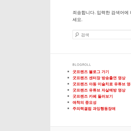
죄송합니다. 입력한 검색어에 
컨
컨
세요.
텐
텐
검
색
츠
츠
로
로
BLOGROLL
뛰
뛰
굿프렌즈 블로그 가기
굿프렌즈 센터장 방송출연 영상
어
어
굿프렌즈 아동 미술치료 유튜브 영
굿프렌즈 유튜브 자살예방 영상
굿프렌즈 카페 둘러보기
넘
넘
애착의 중요성
주의력결핍 과잉행동장애
기
기