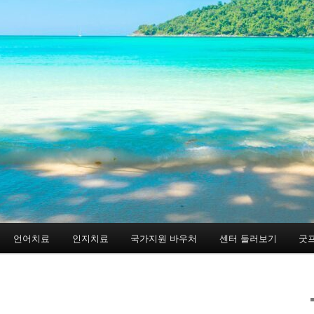
언어치료
인지치료
국가지원 바우처
센터 둘러보기
굿