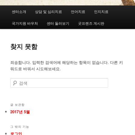
메
센터소개
상담 및 심리치료
언어치료
인지치료
첫
두
인
메
국가지원 바우처
센터 둘러보기
굿프렌즈 게시판
번
번
뉴
째
째
찾지 못함
컨
컨
죄송합니다. 입력한 검색어에 해당하는 항목이 없습니다. 다른 키
텐
텐
워드로 바꿔서 시도해보세요.
츠
츠
검
색
로
로
뛰
뛰
글 보관함
2017년 5월
어
어
그 밖의 기능
넘
넘
로그인