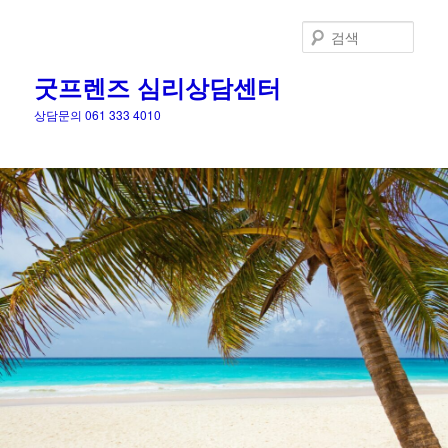
검
색
굿프렌즈 심리상담센터
상담문의 061 333 4010