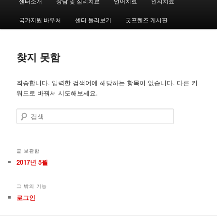
센터소개
상담 및 심리치료
언어치료
인지치료
첫
두
인
메
국가지원 바우처
센터 둘러보기
굿프렌즈 게시판
번
번
뉴
째
째
찾지 못함
컨
컨
죄송합니다. 입력한 검색어에 해당하는 항목이 없습니다. 다른 키
텐
텐
워드로 바꿔서 시도해보세요.
츠
츠
검
색
로
로
뛰
뛰
글 보관함
2017년 5월
어
어
그 밖의 기능
넘
넘
로그인
기
기