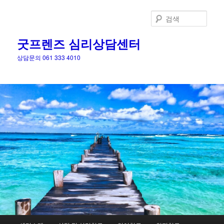
검
색
굿프렌즈 심리상담센터
상담문의 061 333 4010
메