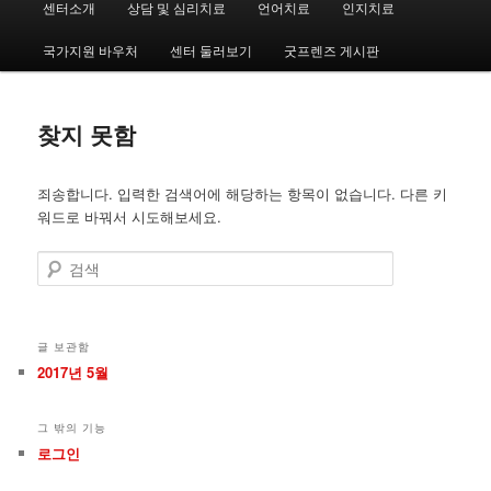
센터소개
상담 및 심리치료
언어치료
인지치료
첫
두
인
메
국가지원 바우처
센터 둘러보기
굿프렌즈 게시판
번
번
뉴
째
째
찾지 못함
컨
컨
죄송합니다. 입력한 검색어에 해당하는 항목이 없습니다. 다른 키
텐
텐
워드로 바꿔서 시도해보세요.
츠
츠
검
색
로
로
뛰
뛰
글 보관함
2017년 5월
어
어
그 밖의 기능
넘
넘
로그인
기
기