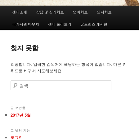
메
센터소개
상담 및 심리치료
언어치료
인지치료
첫
두
인
메
국가지원 바우처
센터 둘러보기
굿프렌즈 게시판
번
번
뉴
째
째
찾지 못함
컨
컨
죄송합니다. 입력한 검색어에 해당하는 항목이 없습니다. 다른 키
텐
텐
워드로 바꿔서 시도해보세요.
츠
츠
검
색
로
로
뛰
뛰
글 보관함
2017년 5월
어
어
그 밖의 기능
넘
넘
로그인