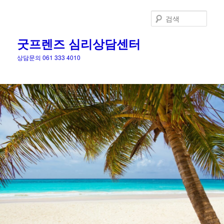
검
색
굿프렌즈 심리상담센터
상담문의 061 333 4010