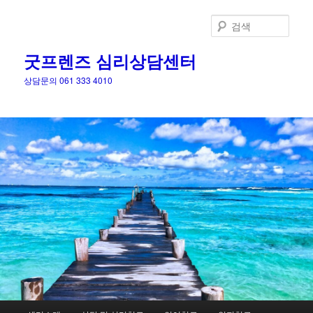
검
색
굿프렌즈 심리상담센터
상담문의 061 333 4010
메