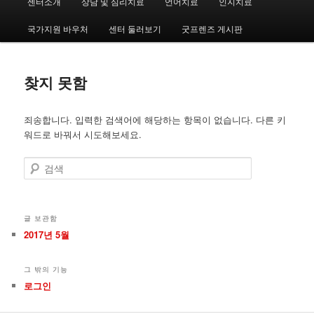
센터소개
상담 및 심리치료
언어치료
인지치료
첫
두
인
메
국가지원 바우처
센터 둘러보기
굿프렌즈 게시판
번
번
뉴
째
째
찾지 못함
컨
컨
죄송합니다. 입력한 검색어에 해당하는 항목이 없습니다. 다른 키
텐
텐
워드로 바꿔서 시도해보세요.
츠
츠
검
색
로
로
뛰
뛰
글 보관함
2017년 5월
어
어
그 밖의 기능
넘
넘
로그인
기
기