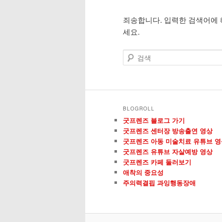
죄송합니다. 입력한 검색어에 
컨
컨
세요.
텐
텐
검
색
츠
츠
로
로
BLOGROLL
뛰
뛰
굿프렌즈 블로그 가기
굿프렌즈 센터장 방송출연 영상
어
어
굿프렌즈 아동 미술치료 유튜브 영
굿프렌즈 유튜브 자살예방 영상
굿프렌즈 카페 둘러보기
넘
넘
애착의 중요성
주의력결핍 과잉행동장애
기
기