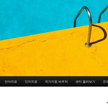
언어치료
인지치료
국가지원 바우처
센터 둘러보기
굿