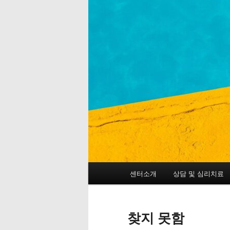
메
센터소개
상담 및 심리치료
첫
두
인
메
번
번
뉴
찾지 못함
째
째