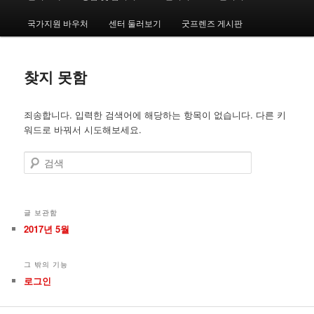
인
메
국가지원 바우처
센터 둘러보기
굿프렌즈 게시판
번
번
뉴
째
째
찾지 못함
컨
컨
죄송합니다. 입력한 검색어에 해당하는 항목이 없습니다. 다른 키
텐
텐
워드로 바꿔서 시도해보세요.
츠
츠
검
색
로
로
뛰
뛰
글 보관함
2017년 5월
어
어
그 밖의 기능
넘
넘
로그인
기
기