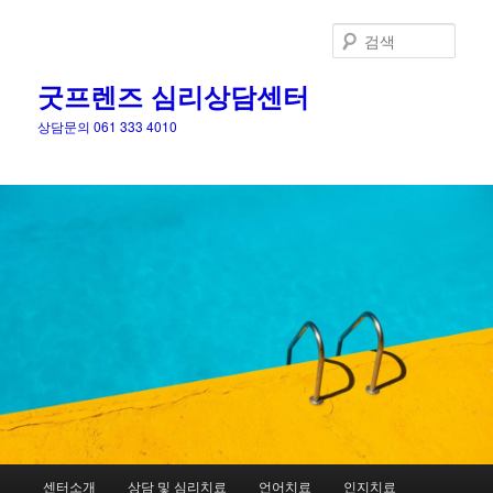
검
색
굿프렌즈 심리상담센터
상담문의 061 333 4010
메
센터소개
상담 및 심리치료
언어치료
인지치료
첫
두