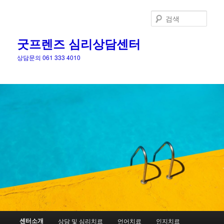
검
색
굿프렌즈 심리상담센터
상담문의 061 333 4010
메
센터소개
상담 및 심리치료
언어치료
인지치료
첫