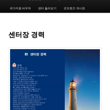
인
메
국가지원 바우처
센터 둘러보기
굿프렌즈 게시판
번
뉴
째
컨
센터장 경력
텐
츠
로
뛰
어
넘
기