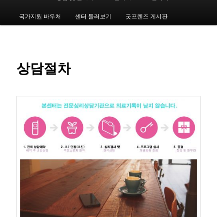
인
메
국가지원 바우처
센터 둘러보기
굿프렌즈 게시판
번
뉴
째
컨
상담절차
텐
츠
로
뛰
어
넘
기