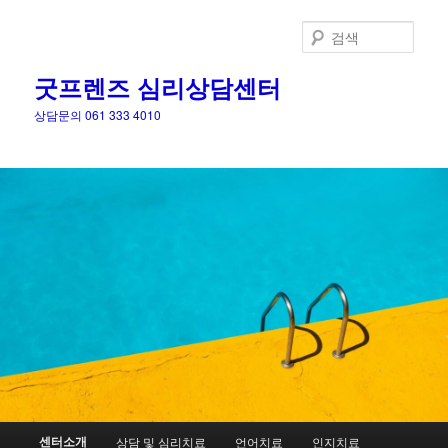
검
색
굿프렌즈 심리상담센터
상담문의 061 333 4010
메
센터소개
상담 및 심리치료
언어치료
인지치료
첫