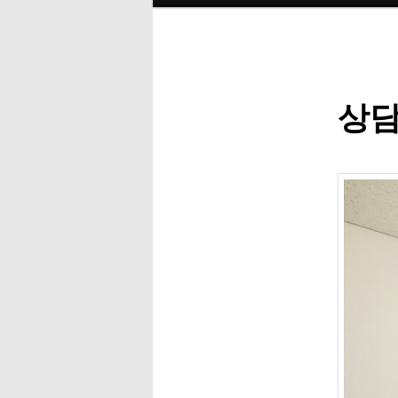
인
메
번
뉴
째
상담
컨
텐
츠
로
뛰
어
넘