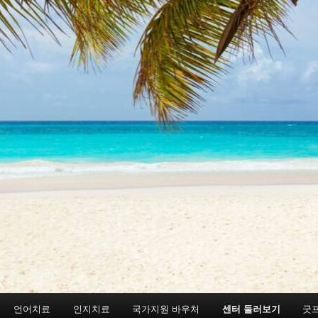
언어치료
인지치료
국가지원 바우처
센터 둘러보기
굿