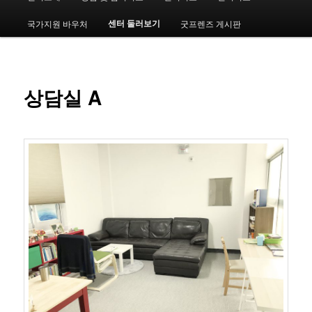
인
메
센터 둘러보기
국가지원 바우처
굿프렌즈 게시판
번
뉴
째
컨
상담실 A
텐
츠
로
뛰
어
넘
기