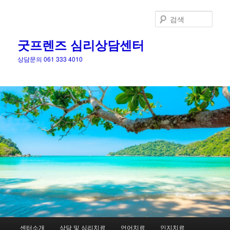
검
색
굿프렌즈 심리상담센터
상담문의 061 333 4010
메
센터소개
상담 및 심리치료
언어치료
인지치료
첫