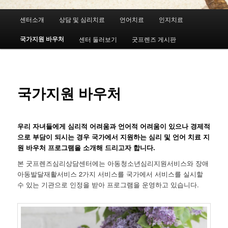
메
센터소개
상담 및 심리치료
언어치료
인지치료
첫
인
메
국가지원 바우처
센터 둘러보기
굿프렌즈 게시판
번
뉴
째
컨
국가지원 바우처
텐
우리 자녀들에게 심리적 어려움과 언어적 어려움이 있으나 경제적
츠
으로 부담이 되시는 경우 국가에서 지원하는 심리 및 언어 치료 지
원 바우처 프로그램을 소개해 드리고자 합니다.
로
본 굿프렌즈심리상담센터에는 아동청소년심리지원서비스와 장애
뛰
아동발달재활서비스 2가지 서비스를 국가에서 서비스를 실시할
수 있는 기관으로 인정을 받아 프로그램을 운영하고 있습니다.
어
넘