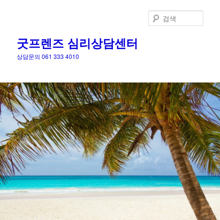
검
색
굿프렌즈 심리상담센터
상담문의 061 333 4010