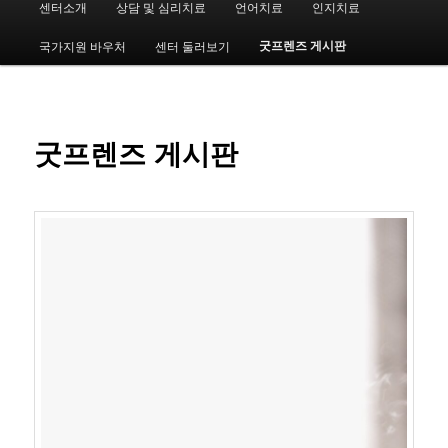
센터소개
상담 및 심리치료
언어치료
인지치료
첫
인
메
굿프렌즈 게시판
국가지원 바우처
센터 둘러보기
번
뉴
째
컨
굿프렌즈 게시판
텐
츠
로
뛰
어
넘
기