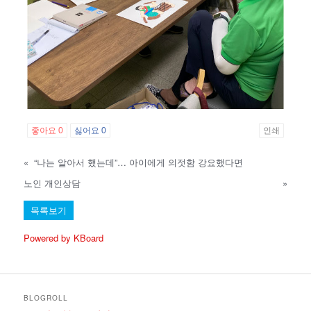
좋아요
0
싫어요
0
인쇄
«
“나는 알아서 했는데”… 아이에게 의젓함 강요했다면
노인 개인상담
»
목록보기
Powered by KBoard
BLOGROLL