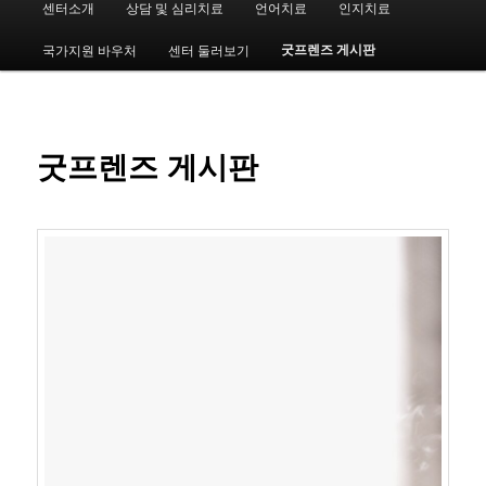
센터소개
상담 및 심리치료
언어치료
인지치료
첫
인
메
굿프렌즈 게시판
국가지원 바우처
센터 둘러보기
번
뉴
째
컨
굿프렌즈 게시판
텐
츠
로
뛰
어
넘
기