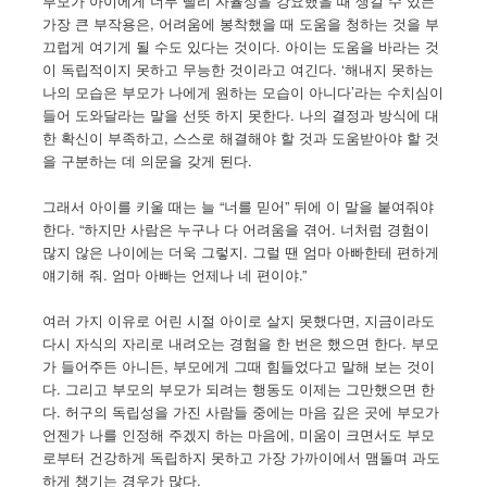
부모가 아이에게 너무 빨리 자율성을 강요했을 때 생길 수 있는
가장 큰 부작용은, 어려움에 봉착했을 때 도움을 청하는 것을 부
끄럽게 여기게 될 수도 있다는 것이다. 아이는 도움을 바라는 것
이 독립적이지 못하고 무능한 것이라고 여긴다. ‘해내지 못하는
나의 모습은 부모가 나에게 원하는 모습이 아니다’라는 수치심이
들어 도와달라는 말을 선뜻 하지 못한다. 나의 결정과 방식에 대
한 확신이 부족하고, 스스로 해결해야 할 것과 도움받아야 할 것
을 구분하는 데 의문을 갖게 된다.
그래서 아이를 키울 때는 늘 “너를 믿어” 뒤에 이 말을 붙여줘야
한다. “하지만 사람은 누구나 다 어려움을 겪어. 너처럼 경험이
많지 않은 나이에는 더욱 그렇지. 그럴 땐 엄마 아빠한테 편하게
얘기해 줘. 엄마 아빠는 언제나 네 편이야.”
여러 가지 이유로 어린 시절 아이로 살지 못했다면, 지금이라도
다시 자식의 자리로 내려오는 경험을 한 번은 했으면 한다. 부모
가 들어주든 아니든, 부모에게 그때 힘들었다고 말해 보는 것이
다. 그리고 부모의 부모가 되려는 행동도 이제는 그만했으면 한
다. 허구의 독립성을 가진 사람들 중에는 마음 깊은 곳에 부모가
언젠가 나를 인정해 주겠지 하는 마음에, 미움이 크면서도 부모
로부터 건강하게 독립하지 못하고 가장 가까이에서 맴돌며 과도
하게 챙기는 경우가 많다.