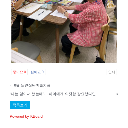
좋아요
0
싫어요
0
인쇄
«
6월 노인집단미술치료
“나는 알아서 했는데”… 아이에게 의젓함 강요했다면
»
목록보기
Powered by KBoard