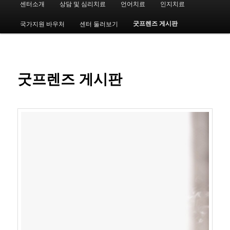
센터소개
상담 및 심리치료
언어치료
인지치료
첫
인
메
굿프렌즈 게시판
국가지원 바우처
센터 둘러보기
번
뉴
째
컨
굿프렌즈 게시판
텐
츠
로
뛰
어
넘
기