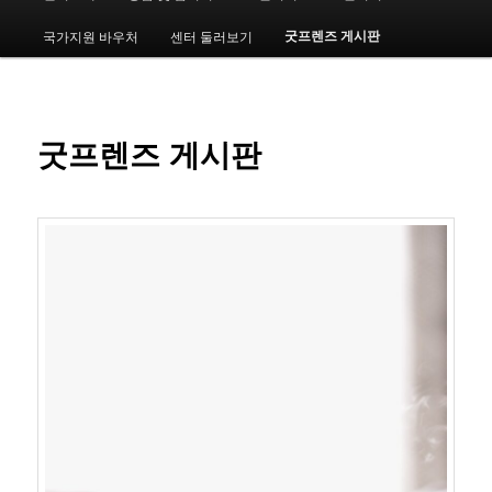
인
메
굿프렌즈 게시판
국가지원 바우처
센터 둘러보기
번
뉴
째
컨
굿프렌즈 게시판
텐
츠
로
뛰
어
넘
기