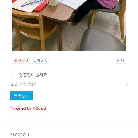
좋아요
0
싫어요
0
인쇄
«
노인집단미술치료
노인 개인상담
»
목록보기
Powered by KBoard
BLOGROLL