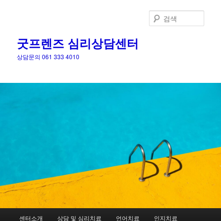
검
색
굿프렌즈 심리상담센터
상담문의 061 333 4010
메
센터소개
상담 및 심리치료
언어치료
인지치료
첫