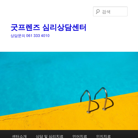
검
색
굿프렌즈 심리상담센터
상담문의 061 333 4010
메
센터소개
상담 및 심리치료
언어치료
인지치료
첫