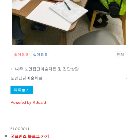
좋아요
0
싫어요
0
인쇄
«
나주 노인집단미술치료 및 집단상담
노인집단미술치료
»
목록보기
Powered by KBoard
BLOGROLL
굿프렌즈 블로그 가기