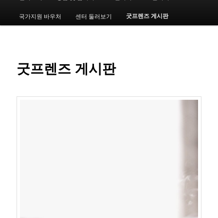
인
메
굿프렌즈 게시판
국가지원 바우처
센터 둘러보기
번
뉴
째
컨
굿프렌즈 게시판
텐
츠
로
뛰
어
넘
기