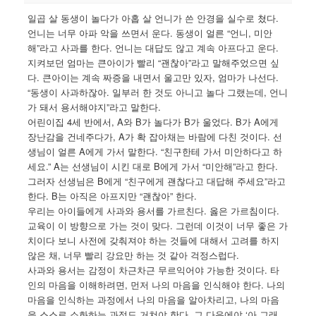
일곱 살 동생이 놀다가 아홉 살 언니가 쓴 안경을 실수로 쳤다.
언니는 너무 아파 악을 쓰면서 운다. 동생이 얼른 “언니, 미안
해”라고 사과를 한다. 언니는 대답도 않고 계속 아프다고 운다.
지켜보던 엄마는 큰아이가 빨리 “괜찮아”라고 말해주었으면 싶
다. 큰아이는 계속 짜증을 내면서 울고만 있자, 엄마가 나선다.
“동생이 사과하잖아. 일부러 한 것도 아니고 놀다 그랬는데, 언니
가 돼서 용서해야지”라고 말한다.
어린이집 4세 반에서, A와 B가 놀다가 B가 울었다. B가 A에게
장난감을 건네주다가, A가 확 잡아채는 바람에 다친 것이다. 선
생님이 얼른 A에게 가서 말한다. “친구한테 가서 미안하다고 하
세요.” A는 선생님이 시킨 대로 B에게 가서 “미안해”라고 한다.
그러자 선생님은 B에게 “친구에게 괜찮다고 대답해 주세요”라고
한다. B는 아직은 아프지만 “괜찮아” 한다.
우리는 아이들에게 사과와 용서를 가르친다. 옳은 가르침이다.
교육이 이 방향으로 가는 것이 맞다. 그런데 이것이 너무 좋은 가
치이다 보니 사전에 갖춰져야 하는 것들에 대해서 고려를 하지
않은 채, 너무 빨리 강요만 하는 것 같아 걱정스럽다.
사과와 용서는 감정이 차근차근 무르익어야 가능한 것이다. 타
인의 마음을 이해하려면, 먼저 나의 마음을 인식해야 한다. 나의
마음을 인식하는 과정에서 나의 마음을 알아차리고, 나의 마음
을 스스로 소화하는 과정도 거쳐야 한다. 그 다음에야 ‘아 그래.