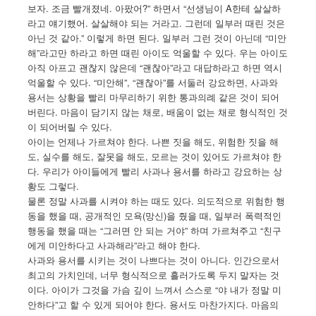
보자. 조금 빨개졌네. 아팠어?” 하면서 “선생님이 A한테 살살하
라고 얘기했어. 살살해야 되는 거라고. 그런데 일부러 때린 것은
아닌 것 같아.” 이렇게 하면 된다. 일부러 그런 것이 아닌데 “미안
해”라고만 하라고 하면 때린 아이도 억울할 수 있다. 우는 아이도
아직 아프고 괜찮지 않은데 “괜찮아”라고 대답하라고 하면 역시
억울할 수 있다. “미안해”, “괜찮아”를 서둘러 강요하면, 사과와
용서는 상황을 빨리 마무리하기 위한 통과의례 같은 것이 되어
버린다. 마음이 담기지 않는 채로, 배움이 없는 채로 형식적인 것
이 되어버릴 수 있다.
아이는 언제나 가르쳐야 한다. 나쁜 짓을 해도, 위험한 짓을 해
도, 실수를 해도, 잘못을 해도, 모르는 것이 있어도 가르쳐야 한
다. 우리가 아이들에게 빨리 사과나 용서를 하라고 강요하는 상
황도 그렇다.
물론 정말 사과를 시켜야 하는 때도 있다. 의도적으로 위험한 행
동을 했을 때, 공개적인 모욕(망신)을 줬을 때, 일부러 폭력적인
행동을 했을 때는 “그러면 안 되는 거야” 하며 가르쳐주고 “친구
에게 미안하다고 사과해라”라고 해야 한다.
사과와 용서를 시키는 것이 나쁘다는 것이 아니다. 인간으로서
최고의 가치인데, 너무 형식적으로 흘러가도록 두지 말자는 것
이다. 아이가 그것을 가슴 깊이 느껴서 스스로 “야 내가 정말 미
안하다”고 할 수 있게 되어야 한다. 용서도 마찬가지다. 마음의