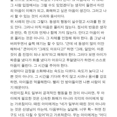
그 사람 입장에서는 그럴 수도 있었겠다’는 생각이 들면서 타인
의 마음이 이해가 되고, 화해하고 싶은 마음이 생긴다. 그러고 나
서 할 수 있는 것이 사과와 용서이다.
위 사례의 언니도 그렇다. 동생의 행동이 실수였고 사과를 한 것
도 안다. 그러나 아직 마음은 풀리지 않는다. 정서의 반응은 생각
과 판단, 즉 인지와 언제나 함께 가지 않는다. 안다고 마음이 바
로 풀리는 것은 아니다. 그 자체를 인정해 줘야 한다. 좀 그냥 내
버려두면서 슬쩍 얘기는 할 수 있다. “근데 네 동생이 많이 미안
해하네.” 큰아이가 “그래도 아프다고!” 하면 “그래, 알았어. 아픈
것이 좀 진정이 되나 보자”라고 해줘야 한다. 그러다 보면 아이가
짜증을 냈다가 화를 냈다가 아프다고 투덜댔다가 하면서 스스로
마음이 풀린다. 그 시간을 주어야 한다.
사람마다 감정을 소화해내는 속도는 다르다. 속도가 늦다고 나
쁜 것이 아니다. 그 시간을 기다려 주지 않고 사과나 용서를 강요
하면, 아이들은 억울해한다. 빨리 안 받아들이면 나쁜 사람이 되
기 때문이다.
어린이집 A도 일부러 공격적인 행동을 한 것이 아니라면, 두 아
이에게 필요한 것은 신속한 화해가 아니라 각각의 아이에게 맞
는 가르침이다. 때린 아이에게는 “네가 일부러 때린 것이 아니라
는 것은 선생님이 아는데, 다음부터는 살살해. 너무 휙∼ 하면 친
구도 너도 다칠 수 있어”라고 가르쳐준다. 우는 아이에게는 “어디