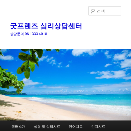
검
색
굿프렌즈 심리상담센터
상담문의 061 333 4010
메
센터소개
상담 및 심리치료
언어치료
인지치료
첫
인