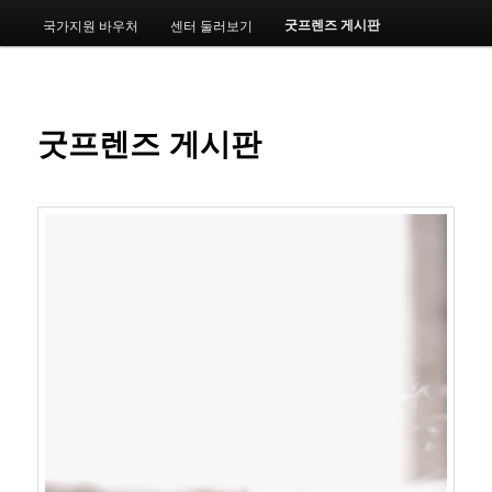
메
굿프렌즈 게시판
국가지원 바우처
센터 둘러보기
번
뉴
째
컨
굿프렌즈 게시판
텐
츠
로
뛰
어
넘
기