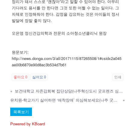
정리가 돼서 스스로 “괜찮아”라고 말할 수 있어야 한다. 아무리
기다려도 용서를 안 한다면 그것 또한 어쩔 수 없는 일이다. 그
자체로 인정해줘야 한다. 감정을 강요하는 것은 아이들의 정서
발달에 정말 좋지 않다.
오은영 정신건강의학과 전문의 소아청소년클리닉 원장
원문보기:
http://news.donga.com/3/all/20171115/87265508/1#csidx2a045
ae00b6870e90d8ac3b534d7b61
좋아요
0
싫어요
0
인쇄
«
보건대학교 자존감회복 집단상담(나주혁신도시 굿프렌즈 심리상담센터)
유치원-학교가기 싫어하면 ‘애착장애’ 의심해보세요(나주 굿프렌즈심리상담센터)
»
목록보기
Powered by KBoard