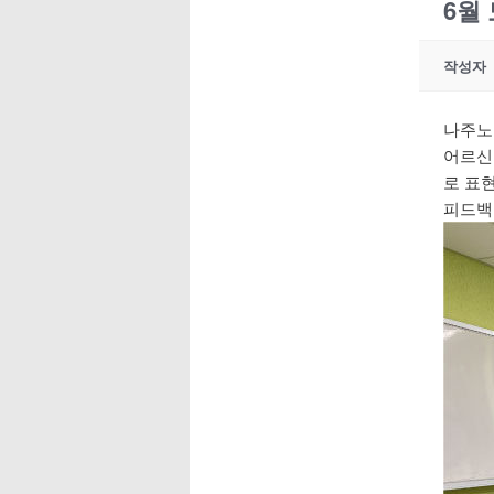
6월
작성자
나주노
어르신
로 표
피드백