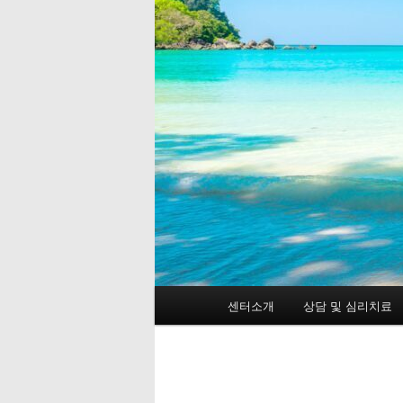
메
센터소개
상담 및 심리치료
첫
인
메
번
뉴
째