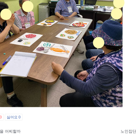
0
싫어요
0
을 어찌할까
노인집