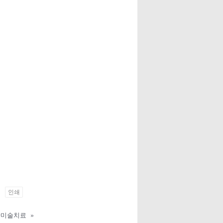
인쇄
단미술치료
»