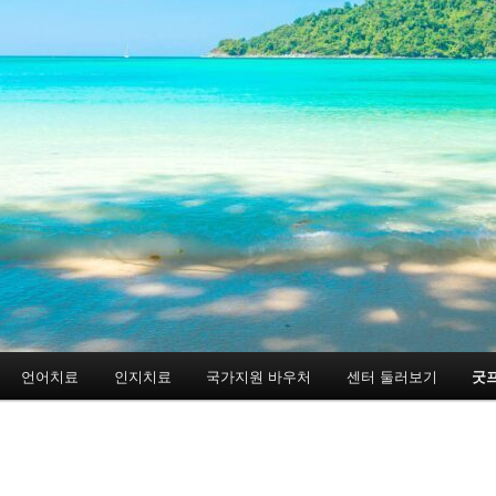
언어치료
인지치료
국가지원 바우처
센터 둘러보기
굿