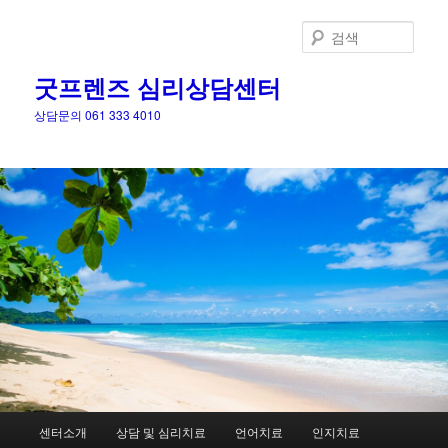
검
색
굿프렌즈 심리상담센터
상담문의 061 333 4010
메
센터소개
상담 및 심리치료
언어치료
인지치료
첫
인