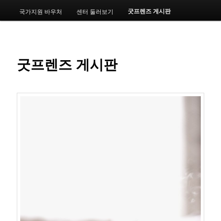
메
굿프렌즈 게시판
국가지원 바우처
센터 둘러보기
번
뉴
째
컨
굿프렌즈 게시판
텐
츠
로
뛰
어
넘
기