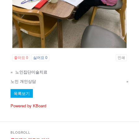
좋아요
0
싫어요
0
인쇄
«
노인집단미술치료
노인 개인상담
»
목록보기
Powered by KBoard
BLOGROLL