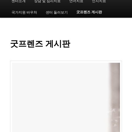
센터소개
상담 및 심리치료
언어치료
인지치료
첫
인
메
굿프렌즈 게시판
국가지원 바우처
센터 둘러보기
번
뉴
째
컨
굿프렌즈 게시판
텐
츠
로
뛰
어
넘
기