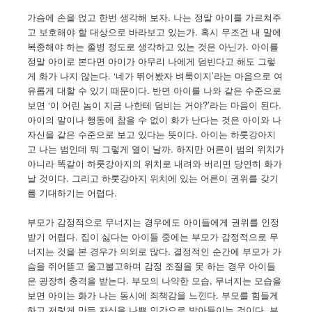
가슴에 손을 얹고 한번 생각해 보자. 나는 정말 아이를 가르쳐주
고 보호해야 할 대상으로 바라보고 있는가. 혹시 무조건 내 말에
복종해야 하는 졸병 정도로 생각하고 있는 것은 아닌가. 아이를
정말 아이로 본다면 아이가 아무리 나에게 덤빈다고 해도 그렇
게 화가 나지 않는다. ‘네가 뛰어봤자 벼룩이지’라는 마음으로 여
유롭게 대할 수 있기 때문이다. 반면 아이를 나와 같은 수준으로
보면 ‘이 어린 놈이 지금 나한테 덤비는 거야?’라는 마음이 된다.
아이의 말이나 행동에 참을 수 없이 화가 난다는 것은 아이와 나
자신을 같은 수준으로 보고 있다는 뜻이다. 아이는 하룻강아지
고 나는 범인데 뭐 그렇게 열이 날까. 하지만 어른이 범의 위치가
아니라 똑같이 하룻강아지의 위치로 내려와 버리면 당연히 화가
날 것이다. 그리고 하룻강아지 위치에 있는 어른이 권위를 갖기
를 기대하기는 어렵다.
부모가 감정적으로 무너지는 경우에도 아이들에게 권위를 인정
받기 어렵다. 집이 싫다는 아이들 중에는 부모가 감정적으로 무
너지는 것을 본 경우가 의외로 많다. 결정적인 순간에 부모가 가
슴을 쥐어뜯고 울고불고하며 감정 조절을 못 하는 경우 아이들
은 굉장히 충격을 받는다. 부모의 나약한 모습, 무너지는 모습을
보면 아이는 화가 나는 동시에 죄책감을 느낀다. 부모를 힘들게
하고 저렇게 만든 자신을 나쁜 인간으로 받아들이는 것이다. 부