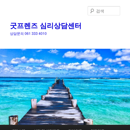
검
색
굿프렌즈 심리상담센터
상담문의 061 333 4010
메