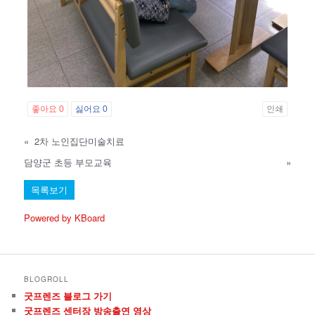
좋아요
0
싫어요
0
인쇄
«
2차 노인집단미술치료
담양군 초등 부모교육
»
목록보기
Powered by KBoard
BLOGROLL
굿프렌즈 블로그 가기
굿프렌즈 센터장 방송출연 영상