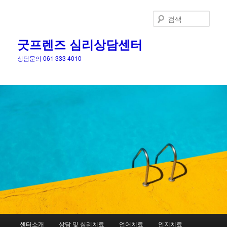
검
색
굿프렌즈 심리상담센터
상담문의 061 333 4010
메
센터소개
상담 및 심리치료
언어치료
인지치료
첫