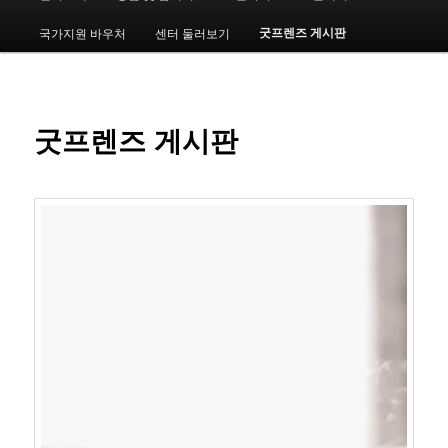
인
메
굿프렌즈 게시판
국가지원 바우처
센터 둘러보기
번
뉴
째
컨
굿프렌즈 게시판
텐
츠
로
뛰
어
넘
기