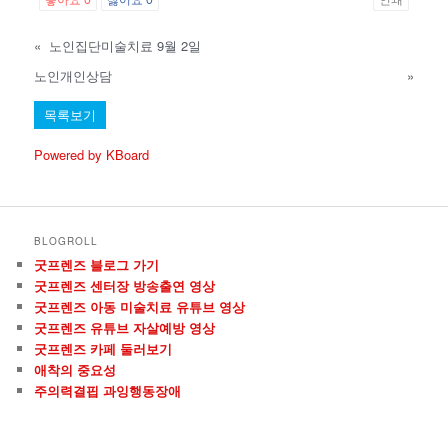
«
노인집단미술치료 9월 2일
노인개인상담
»
목록보기
Powered by KBoard
BLOGROLL
굿프렌즈 블로그 가기
굿프렌즈 센터장 방송출연 영상
굿프렌즈 아동 미술치료 유튜브 영상
굿프렌즈 유튜브 자살예방 영상
굿프렌즈 카페 둘러보기
애착의 중요성
주의력결핍 과잉행동장애