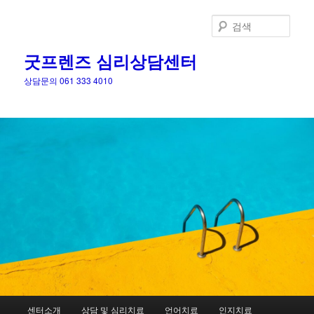
검
색
굿프렌즈 심리상담센터
상담문의 061 333 4010
메
센터소개
상담 및 심리치료
언어치료
인지치료
첫