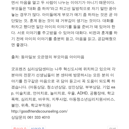
면서 마음을 열고 두 사람이 나누는 이야기가 아니기 때문이다.
부모들은 “대화 좀 하자”라고 하고선 일방적으로 자기 말만 쏟아
놓는 경우가 많다. 아이들에게 부모가 얘기 좀 하자는 것은 곧 야
단맞는 것, 훈계 듣는 것이 돼 거부감이 생기는 것이다. 대화를
하자고 했다면 일단 아이의 이야기를 들을 준비가 돼 있어야 한
다. 서로 이야기를 주고받을 수 있어야 대화다. 비판과 훈계를 하
기 전에 아이의 이야기를 충분히 듣고, 마음을 읽고, 공감해줬으
면 좋겠다.
출처: 동아일보 오은영의 부모마음 아이마음
굿프렌즈 심리상담센터는 나주 혁신도시에 위치하고 있으며 각
분야의 전문가 선생님들이 본 센터에 방문하시는 모든 분의 이
야기를 친구같은 마음으로 귀 담아 듣고서 꼭 도움이 되도록 하
겠습니다. (아동상담, 청소년상담, 성인상담, 부부상담, 기업 ea
p, 미술치료, 언어치료, 놀이치료, 우울, ADHD, 공황장애, 학교
폭력, 심리치료, 바우처, 지투사업, 아동청소년심리지원서비스,
불안, 위축, 학교부적응)
http://goodfriendscounseling.com/
상담문의 061 333 4010
좋아요
0
싫어요
0
인쇄