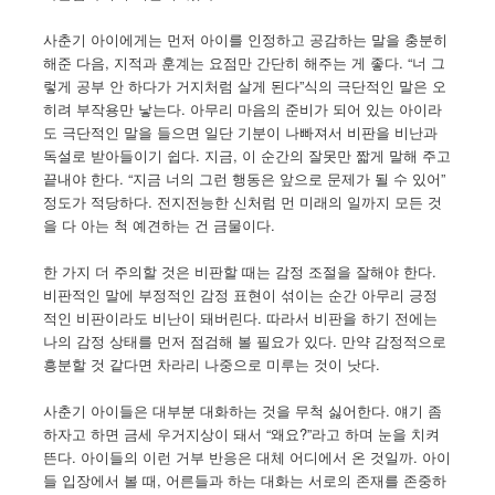
사춘기 아이에게는 먼저 아이를 인정하고 공감하는 말을 충분히
해준 다음, 지적과 훈계는 요점만 간단히 해주는 게 좋다. “너 그
렇게 공부 안 하다가 거지처럼 살게 된다”식의 극단적인 말은 오
히려 부작용만 낳는다. 아무리 마음의 준비가 되어 있는 아이라
도 극단적인 말을 들으면 일단 기분이 나빠져서 비판을 비난과
독설로 받아들이기 쉽다. 지금, 이 순간의 잘못만 짧게 말해 주고
끝내야 한다. “지금 너의 그런 행동은 앞으로 문제가 될 수 있어”
정도가 적당하다. 전지전능한 신처럼 먼 미래의 일까지 모든 것
을 다 아는 척 예견하는 건 금물이다.
한 가지 더 주의할 것은 비판할 때는 감정 조절을 잘해야 한다.
비판적인 말에 부정적인 감정 표현이 섞이는 순간 아무리 긍정
적인 비판이라도 비난이 돼버린다. 따라서 비판을 하기 전에는
나의 감정 상태를 먼저 점검해 볼 필요가 있다. 만약 감정적으로
흥분할 것 같다면 차라리 나중으로 미루는 것이 낫다.
사춘기 아이들은 대부분 대화하는 것을 무척 싫어한다. 얘기 좀
하자고 하면 금세 우거지상이 돼서 “왜요?”라고 하며 눈을 치켜
뜬다. 아이들의 이런 거부 반응은 대체 어디에서 온 것일까. 아이
들 입장에서 볼 때, 어른들과 하는 대화는 서로의 존재를 존중하