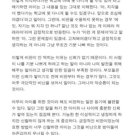
이렇게 지각하다가는 학교에 아예 못 다니게 될 수도 있어”라고
얘기하면 아이는 그 내용을 있는 그대로 이해한다. ‘아, 지각을
더 했다가는 학교에 못 다니게 될 수도 있겠구나. 앞으로 조심해
야겠다’라고 말이다. 그런데, 비판을 수용하지 못하는 경우 ‘에
잇, 자기는 뭐 지각 안 하나? 잘난 것도 하나 없는 게 이래라 저
래라야’라며 감정적으로 반응한다. 누가 “이런 게 문제야”라고 말
하면 ‘아, 그런 문제점이 있겠네. 고쳐봐야겠다’하고 긍정적으로
생각하는 게 아니라 그냥 무조건 기분 나빠 하는 것이다.
이렇게 비판이 안 먹히는 이유는 신뢰가 없기 때문이다. 이 사람
이 나를 기분 나쁘게 하려고 하는 말이 아니라 나의 발전을 위해
해주는 말이라고 생각할 만한 믿음이 부족한 것이다. 부모들은
이런 신뢰가 쌓이기도 전에 비판부터 하는 경우가 많다. 그것도
아주 극단적인 비난을 섞어서 말이다. 그러니까 악순환이 되는
것이다.
아무리 아이를 위한 것이라 해도 비판하는 말은 듣기에 불편할
수 있다. 일단 그런 말을 하기 전 아이와 나 사이에 충분한 신뢰
가 쌓여 있는지 점검해 본다. 가능한 한 이성적이고 냉정하게 하
지만 신랄하지 않게 하는 게 중요하다. 긍정적인 비판이었는데
표현 방법이 너무 신랄하면 아이는 그것을 비난으로 받아들여
자존감까지 무너질 수 있다.