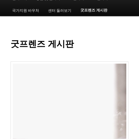
인
메
굿프렌즈 게시판
국가지원 바우처
센터 둘러보기
번
뉴
째
컨
굿프렌즈 게시판
텐
츠
로
뛰
어
넘
기