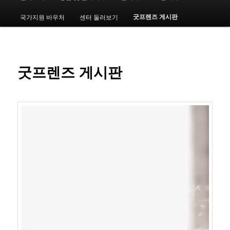
인
메
굿프렌즈 게시판
국가지원 바우처
센터 둘러보기
번
뉴
째
컨
굿프렌즈 게시판
텐
츠
로
뛰
어
넘
기