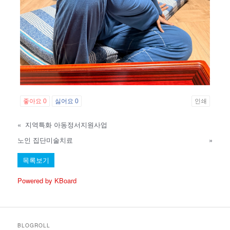
좋아요
0
싫어요
0
인쇄
«
지역특화 아동정서지원사업
노인 집단미술치료
»
목록보기
Powered by KBoard
BLOGROLL