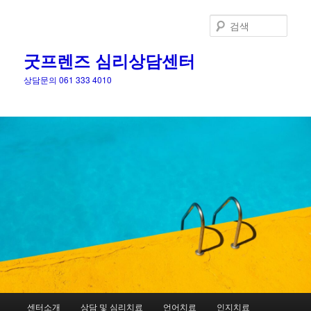
검
색
굿프렌즈 심리상담센터
상담문의 061 333 4010
메
센터소개
상담 및 심리치료
언어치료
인지치료
첫