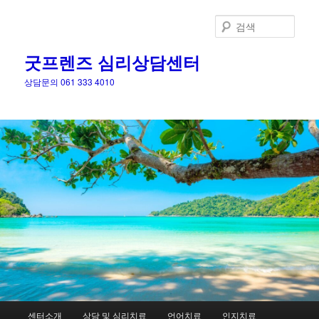
검
색
굿프렌즈 심리상담센터
상담문의 061 333 4010
메
센터소개
상담 및 심리치료
언어치료
인지치료
첫