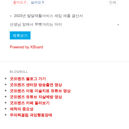
좋아요
0
싫어요
0
인쇄
«
2023년 발달재활서비스 세입 세출 결산서
선생님 앞에서 쭈뼛거리는 아이
»
목록보기
Powered by KBoard
BLOGROLL
굿프렌즈 블로그 가기
굿프렌즈 센터장 방송출연 영상
굿프렌즈 아동 미술치료 유튜브 영상
굿프렌즈 유튜브 자살예방 영상
굿프렌즈 카페 둘러보기
애착의 중요성
주의력결핍 과잉행동장애