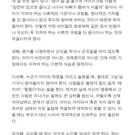
게 잘 쓰는 말이 있다. “엄마 말 잘 들으면 아이스크림 사줄게.”
“얌전히 있으면 끝나고 나가서 아빠가 햄버거 사줄게” 등이다. 아
이가 지켜야 하는 사회적인 기준이나 규범들, 정서적인 가치들
을 단 음식이나 정크 푸드와 맞바꿔 버리는 것이기 때문에 하지
말아야 한다. 이렇게 자란 아이들은 희로애락 같은 정서 반응이
나 자신이 꼭 지켜야 하는 사회적 규범을 단 음식이나 먹는 것과
직결시키게 된다.
넷째, 뭔가를 시청하면서 간식을 먹거나 군것질을 하지 않도록
한다. 아이가 비만이든 아니든, 과체중이든 아니든 간에 어떤 가
정에서도 지켜야 하는 기본적 식습관 원칙이다.
다섯째, 누군가 아이의 체중을 가지고 놀렸을 때, 절대로 그냥 넘
기거나 받아들이지 않아야 한다. 사람들은 별생각 없이 쉽게 “돼
지야”, “뚱뚱이”라는 말을 한다. 하지만 실제 자신이 뚱뚱해서 고
민인 사람은 지나가는 말에도 큰 상처를 받는다. 어릴수록 신체
자아상에도 문제가 생긴다. 아이는 아이라서 혹은 이미 많이 움
츠러든 상태라 이런 놀림에 적절하게 대처하지 못할 수 있다. 이
럴 때는 부모가 대신 나서서 적극적으로 도와주는 것이 필요하
다.
여섯째, 심심할 때 먹는 것으로 시간을 보내지 않게 한다. 먹는