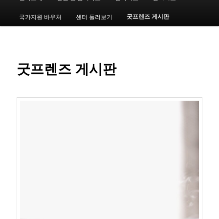
인
메
굿프렌즈 게시판
국가지원 바우처
센터 둘러보기
번
뉴
째
컨
굿프렌즈 게시판
텐
츠
로
뛰
어
넘
기