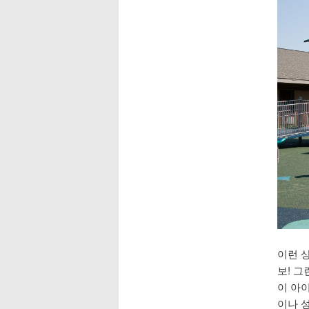
이런 상
보! 그
이 아
이나 