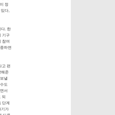
이 정
 있다,
다. 한
이 기구
에 참여
존중하면
라고 편
말해준
 보낼
 수도
하면서
 되
음 단계
자기가
게 다루