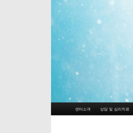
메
센터소개
상담 및 심리치료
첫
인
메
번
뉴