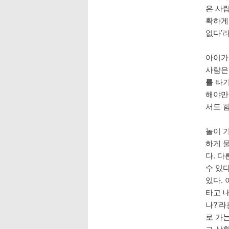
은 사람
확하게
없다’라
아이가
사람은
를 타
해야만
서도 
놀이 기
하게 
다. 
수 있
있다.
타고 
나?’라
로 가
그 상