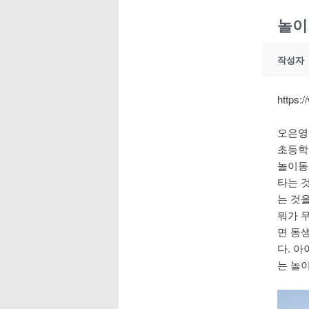
놀이
작성자
https:
오은영
초등학
놀이동
타는 
는 것을
뭐가 
면 동
다. 
는 놀