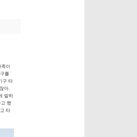
가족이
기구를
기구 타
잖아.
게 말하
고 했
고 타