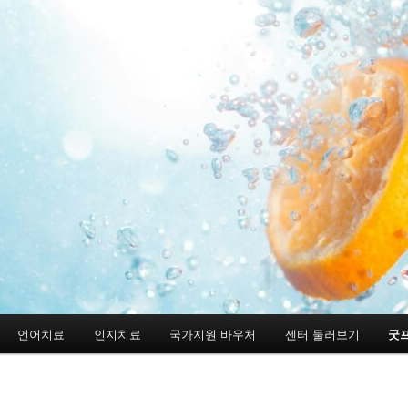
언어치료
인지치료
국가지원 바우처
센터 둘러보기
굿