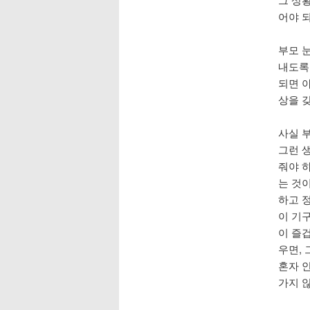
어야 
부모 
내도록
되면 
상을 갖
사실 부
그런 
줘야 하
는 것
하고 정
이 기구
이 즐
우면, 
혼자 
가지 