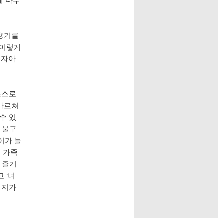
 용기를
 이렇게
 자아
스스로
 가르쳐
수 있
 불구
이가 놀
리 가족
 즐거
 ‘너
시지가