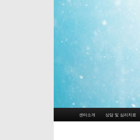
메
센터소개
상담 및 심리치료
첫
인
메
번
뉴