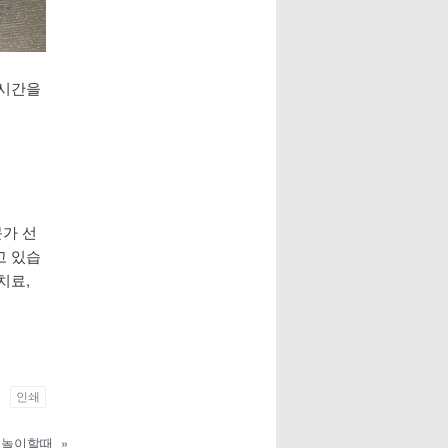
 시간을
가 선
고 있습
치료,
인쇄
 놀이할때
»