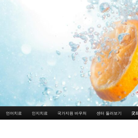
언어치료
인지치료
국가지원 바우처
센터 둘러보기
굿