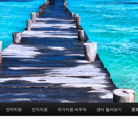
언어치료
인지치료
국가지원 바우처
센터 둘러보기
굿