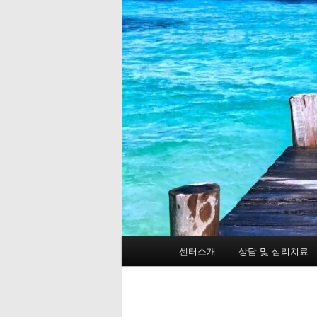
메
센터소개
상담 및 심리치료
첫
인
메
번
뉴