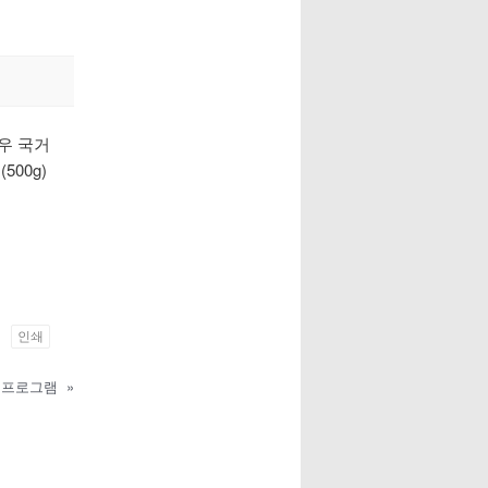
한우 국거
(500g)
인쇄
ay 프로그램
»