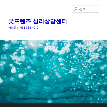
검
색
굿프렌즈 심리상담센터
상담문의 061 333 4010
메