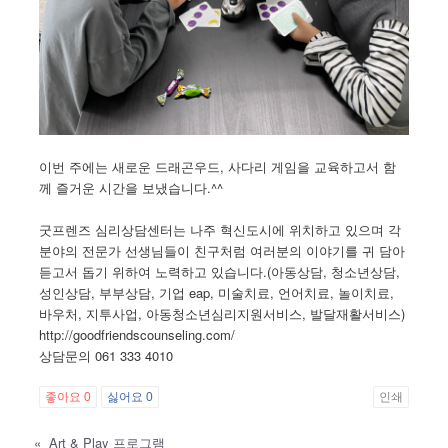
​이번 주에는 새로운 드래곤우드, 사다리 게임을 교육하고서 함
께 즐거운 시간을 보냈습니다.^^
굿프렌즈 심리상담센터는 나주 혁신도시에 위치하고 있으며 각
분야의 전문가 선생님들이 친구처럼 여러분의 이야기를 귀 담아
듣고서 돕기 위하여 노력하고 있습니다.(아동상담, 청소년상담,
성인상담, 부부상담, 기업 eap, 미술치료, 언어치료, 놀이치료,
바우처, 지투사업, 아동청소년심리지원서비스, 발달재활서비스)
http://goodfriendscounseling.com/
상담문의 061 333 4010
좋아요
0
싫어요
0
인쇄
«
Art & Play 프로그램