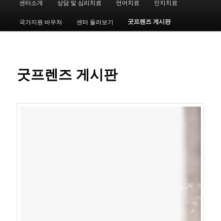
센터소개
상담 및 심리치료
언어치료
인지치료
첫
인
메
굿프렌즈 게시판
국가지원 바우처
센터 둘러보기
번
뉴
째
컨
굿프렌즈 게시판
텐
츠
로
뛰
어
넘
기