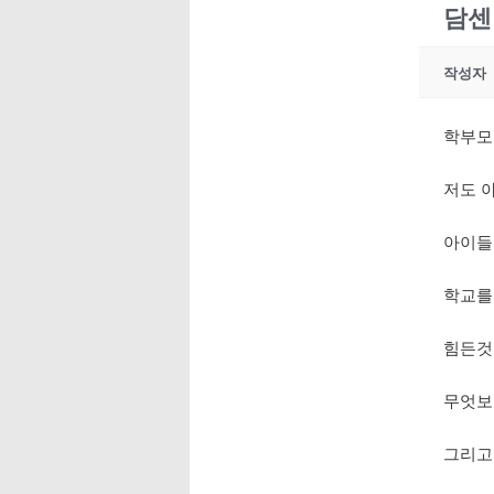
담센
작성자
학부모
저도 
아이들
학교를
힘든것
무엇보
그리고