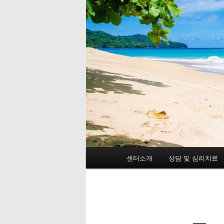
메
센터소개
상담 및 심리치료
첫
인
메
번
뉴
째