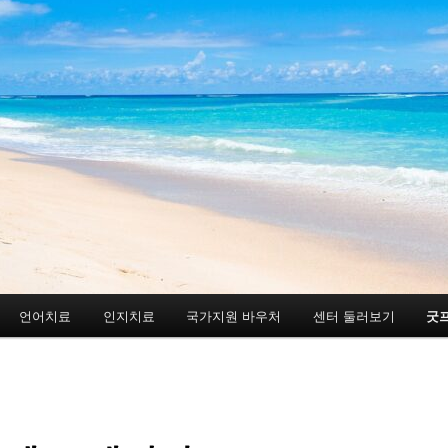
언어치료
인지치료
국가지원 바우처
센터 둘러보기
굿