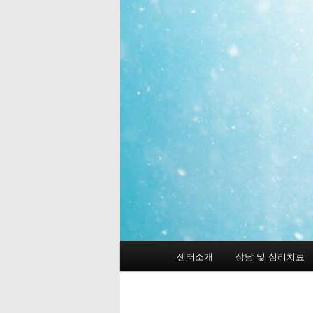
메
센터소개
상담 및 심리치료
첫
인
메
번
뉴