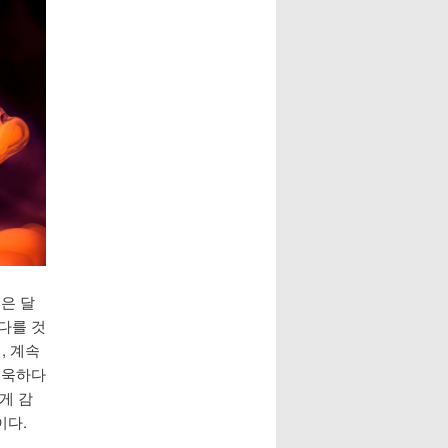
금은 달
다를 것
, 계속
 욱하다
게 감
이다.