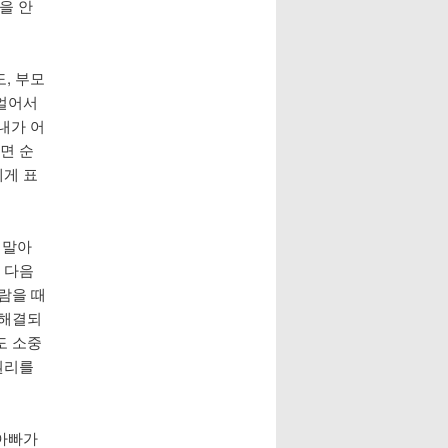
말을 안
, 부모
 얼어서
 내가 어
면 순
에게 표
 말아
 다음
람을 때
 해결되
도 소중
권리를
 아빠가