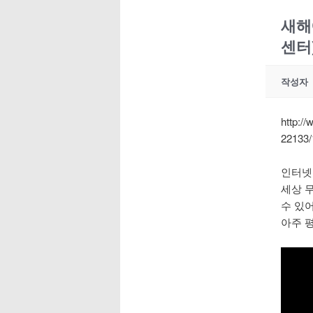
새해
센터
작성자
http:/
22133/
인터넷 
세상 
수 있
아주 