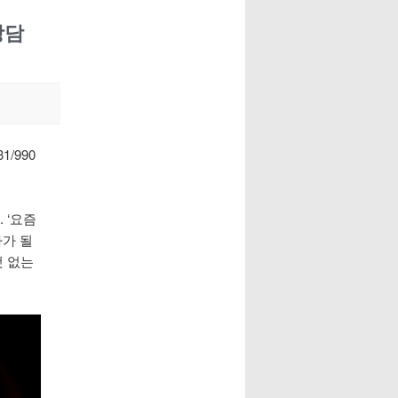
상담
31/990
 ‘요즘
자가 될
것 없는