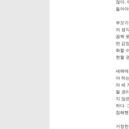
잖아. 
들어야
부모가
의 생
꼼짝 못
떤 감
화할 
현할 
새해에
야 하
의 세 
릴 권
지 않
하다.
침해했
거창한