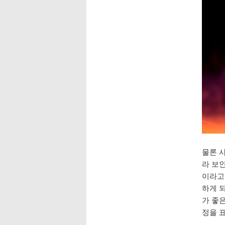
물론 사
라 보인
이라고
하게 되
가 좋은
정을 