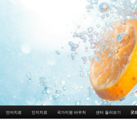
언어치료
인지치료
국가지원 바우처
센터 둘러보기
굿