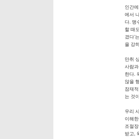
인간에
에서 
다. 맹
할 때
겼다’
을 강
만취 
사람과
한다.
않을 
잠재적
는 것
우리 
이해한
조절장
받고,