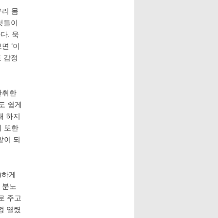
우리 몸
것들이
다. 욱
면 ‘이
도 감정
만취한
도 쉽게
대 하지
리 또한
밭이 되
)하게
 분노
로 주고
껑 열렸