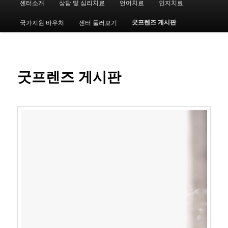
센터소개
상담 및 심리치료
언어치료
인지치료
첫
인
메
굿프렌즈 게시판
국가지원 바우처
센터 둘러보기
번
뉴
째
컨
굿프렌즈 게시판
텐
츠
로
뛰
어
넘
기