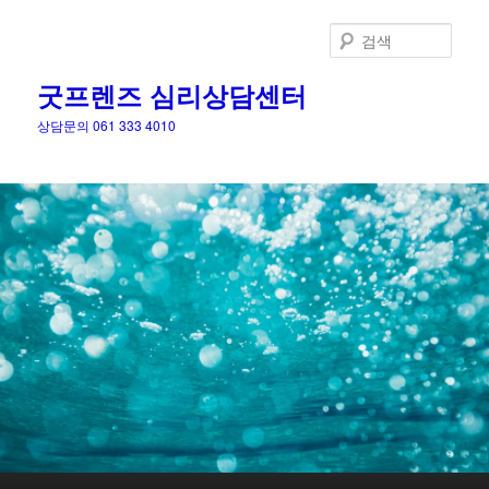
검
색
굿프렌즈 심리상담센터
상담문의 061 333 4010
메